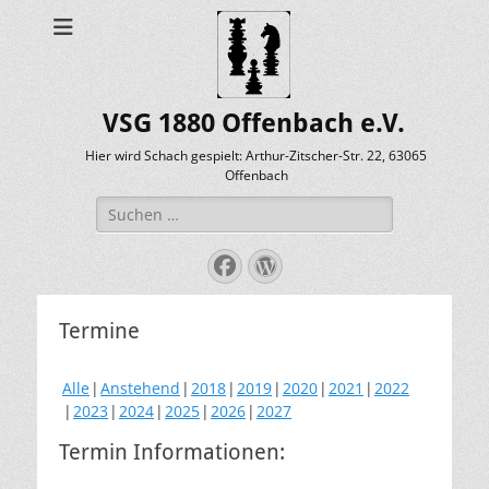
VSG 1880 Offenbach e.V.
Hier wird Schach gespielt: Arthur-Zitscher-Str. 22, 63065
Offenbach
Suche
nach:
Facebook
WordPress
Termine
Alle
Anstehend
2018
2019
2020
2021
2022
2023
2024
2025
2026
2027
Termin Informationen: