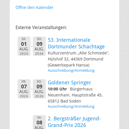
Öffne den Kalender
Externe Veranstaltungen:
SA.
SO.
53. Internationale
01
09
Dortmunder Schachtage
AUG.
AUG.
Kulturzentrum „Alte Schmiede“,
2026
2026
Hülshof 32, 44369 Dortmund
(Gewerbepark Hansa)
Ausschreibung/Anmeldung
FR.
SO.
Goldener Springer
07
09
10:00 Uhr
Bürgerhaus
AUG.
AUG.
Neuenhain, Hauptstraße 45,
2026
2026
65812 Bad Soden
Ausschreibung/Anmeldung
SA.
2. Bergsträßer Jugend-
08
Grand-Prix 2026
AUG.